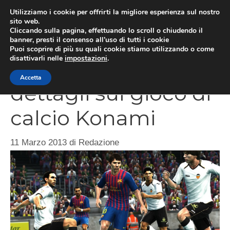
Vai
Utilizziamo i cookie per offrirti la migliore esperienza sul nostro
al
sito web.
MEN
Cliccando sulla pagina, effettuando lo scroll o chiudendo il
contenuto
banner, presti il consenso all’uso di tutti i cookie
Puoi scoprire di più su quali cookie stiamo utilizzando o come
disattivarli nelle
impostazioni
.
PES 2014, primi
Accetta
dettagli sul gioco di
calcio Konami
11 Marzo 2013
di
Redazione