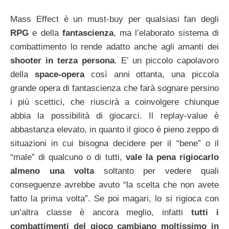
Mass Effect è un must-buy per qualsiasi fan degli
RPG
e della
fantascienza
, ma l’elaborato sistema di
combattimento lo rende adatto anche agli amanti dei
shooter in terza persona
. E’ un piccolo capolavoro
della
space-opera
così anni ottanta, una piccola
grande opera di fantascienza che farà sognare persino
i più scettici, che riuscirà a coinvolgere chiunque
abbia la possibilità di giocarci. Il replay-value è
abbastanza elevato, in quanto il gioco è pieno zeppo di
situazioni in cui bisogna decidere per il “bene” o il
“male” di qualcuno o di tutti,
vale la pena rigiocarlo
almeno una volta
soltanto per vedere quali
conseguenze avrebbe avuto “la scelta che non avete
fatto la prima volta”. Se poi magari, lo si rigioca con
un’altra classe è ancora meglio, infatti
tutti i
combattimenti del gioco cambiano moltissimo in