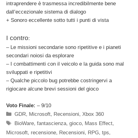
intraprendere è trasmessa incredibilmente bene
dall’eccezionale sistema di dialogo
+ Sonoro eccellente sotto tutti i punti di vista
I contro
:
– Le missioni secondarie sono ripetitive e i pianeti
secondari noiosi da esplorare
– I combattimenti con il veicolo e la guida sono mal
sviluppati e ripetitivi
– Qualche piccolo bug potrebbe costringervi a
rigiocare alcune brevi sessioni del gioco
Voto Finale:
– 9/10
Categorie
GDR
,
Microsoft
,
Recensioni
,
Xbox 360
Tag
BioWare
,
fantascienza
,
gioco
,
Mass Effect
,
Microsoft
,
recensione
,
Recensioni
,
RPG
,
tps
,