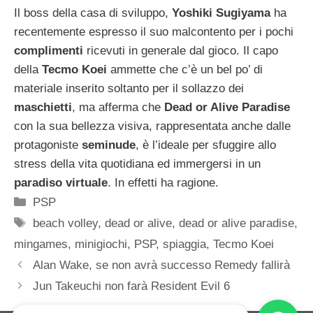
Il boss della casa di sviluppo,
Yoshiki Sugiyama
ha
recentemente espresso il suo malcontento per i pochi
complimenti
ricevuti in generale dal gioco. Il capo
della
Tecmo Koei
ammette che c’è un bel po’ di
materiale inserito soltanto per il sollazzo dei
maschietti
, ma afferma che
Dead or Alive Paradise
con la sua bellezza visiva, rappresentata anche dalle
protagoniste
seminude
, è l’ideale per sfuggire allo
stress della vita quotidiana ed immergersi in un
paradiso virtuale
. In effetti ha ragione.
Categorie
PSP
Tag
beach volley
,
dead or alive
,
dead or alive paradise
,
mingames
,
minigiochi
,
PSP
,
spiaggia
,
Tecmo Koei
Alan Wake, se non avrà successo Remedy fallirà
Jun Takeuchi non farà Resident Evil 6