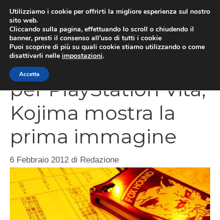
Vai
Utilizziamo i cookie per offrirti la migliore esperienza sul nostro
al
sito web.
MEN
Cliccando sulla pagina, effettuando lo scroll o chiudendo il
contenuto
banner, presti il consenso all’uso di tutti i cookie
Puoi scoprire di più su quali cookie stiamo utilizzando o come
disattivarli nelle
impostazioni
.
Metal Gear Solid HD
Accetta
per PlayStation Vita,
Kojima mostra la
prima immagine
6 Febbraio 2012
di
Redazione