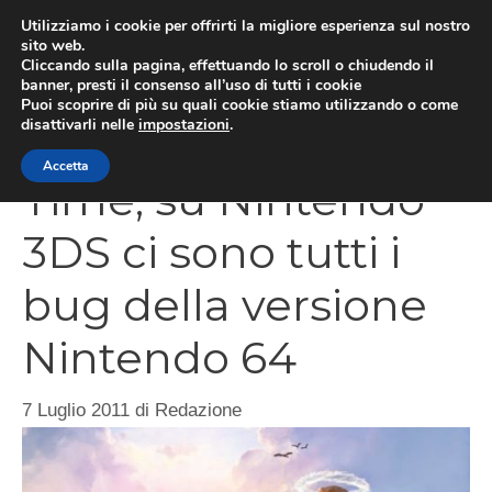
Vai
Utilizziamo i cookie per offrirti la migliore esperienza sul nostro
al
sito web.
MEN
Cliccando sulla pagina, effettuando lo scroll o chiudendo il
contenuto
banner, presti il consenso all’uso di tutti i cookie
Puoi scoprire di più su quali cookie stiamo utilizzando o come
disattivarli nelle
impostazioni
.
Zelda Ocarina of
Accetta
Time, su Nintendo
3DS ci sono tutti i
bug della versione
Nintendo 64
7 Luglio 2011
di
Redazione