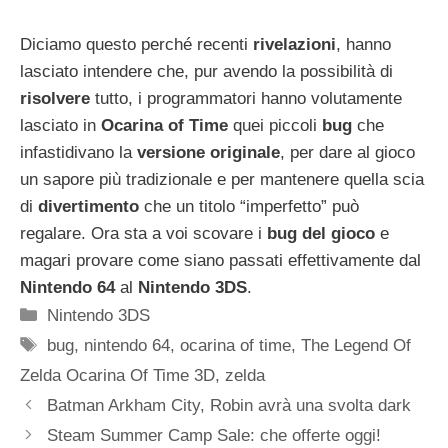
Diciamo questo perché recenti
rivelazioni
, hanno
lasciato intendere che, pur avendo la possibilità di
risolvere
tutto, i programmatori hanno volutamente
lasciato in
Ocarina of Time
quei piccoli
bug
che
infastidivano la
versione originale
, per dare al gioco
un sapore più tradizionale e per mantenere quella scia
di
divertimento
che un titolo “imperfetto” può
regalare. Ora sta a voi scovare i
bug del gioco
e
magari provare come siano passati effettivamente dal
Nintendo 64
al
Nintendo 3DS
.
Categorie
Nintendo 3DS
Tag
bug
,
nintendo 64
,
ocarina of time
,
The Legend Of
Zelda Ocarina Of Time 3D
,
zelda
Batman Arkham City, Robin avrà una svolta dark
Steam Summer Camp Sale: che offerte oggi!