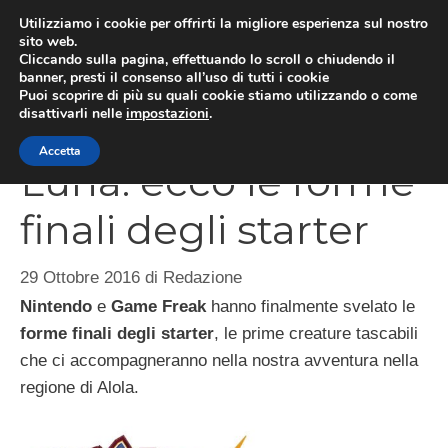
Vai
Utilizziamo i cookie per offrirti la migliore esperienza sul nostro
al
sito web.
MEN
Cliccando sulla pagina, effettuando lo scroll o chiudendo il
contenuto
banner, presti il consenso all’uso di tutti i cookie
Puoi scoprire di più su quali cookie stiamo utilizzando o come
disattivarli nelle
impostazioni
.
Pokémon Sole e
Accetta
Luna: ecco le forme
finali degli starter
29 Ottobre 2016
di
Redazione
Nintendo
e
Game Freak
hanno finalmente svelato le
forme finali degli starter
, le prime creature tascabili
che ci accompagneranno nella nostra avventura nella
regione di Alola.