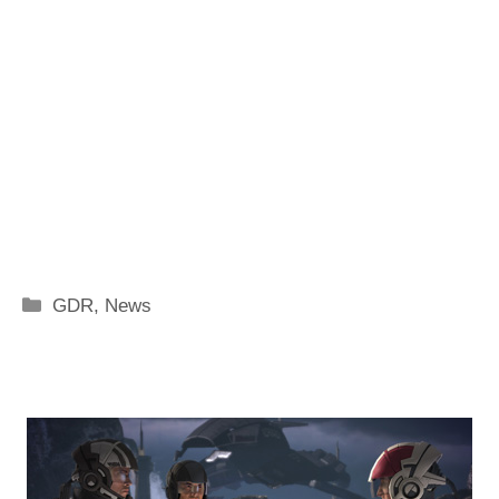
Categorie
GDR
,
News