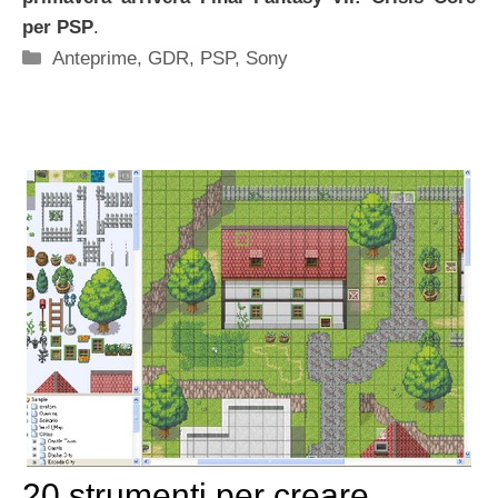
per PSP
.
Categorie
Anteprime
,
GDR
,
PSP
,
Sony
20 strumenti per creare