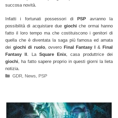
succosa novità.
Infatti i fortunati possessori di
PSP
avranno la
possibilità di acquistare due
giochi
che ormai hanno
fatto il loro tempo ma che costituiscono i genitori di
quella che è diventata la saga più famosa ed amata
dei
giochi di ruolo
, ovvero
Final Fantasy I
&
Final
Fantasy II
. La
Square Enix
, casa produttrice dei
giochi
, ha fatto sapere proprio in questi giorni la lieta
notizia.
Categorie
GDR
,
News
,
PSP