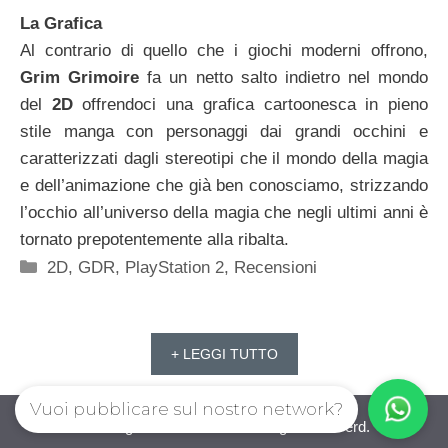
La Grafica
Al contrario di quello che i giochi moderni offrono,
Grim Grimoire
fa un netto salto indietro nel mondo
del
2D
offrendoci una grafica cartoonesca in pieno
stile manga con personaggi dai grandi occhini e
caratterizzati dagli stereotipi che il mondo della magia
e dell’animazione che già ben conosciamo, strizzando
l’occhio all’universo della magia che negli ultimi anni è
tornato prepotentemente alla ribalta.
Categorie
2D
,
GDR
,
PlayStation 2
,
Recensioni
+ LEGGI TUTTO
Vuoi pubblicare sul nostro network?
iovideogioco.com © 2026. All right reserverd.