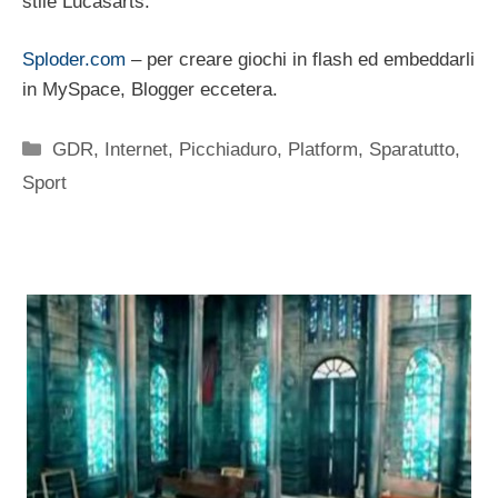
stile Lucasarts.
Sploder.com
– per creare giochi in flash ed embeddarli
in MySpace, Blogger eccetera.
Categorie
GDR
,
Internet
,
Picchiaduro
,
Platform
,
Sparatutto
,
Sport