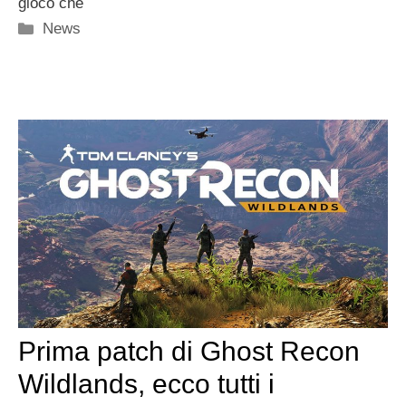
gioco che
Categorie
News
Prima patch di Ghost Recon
Wildlands, ecco tutti i