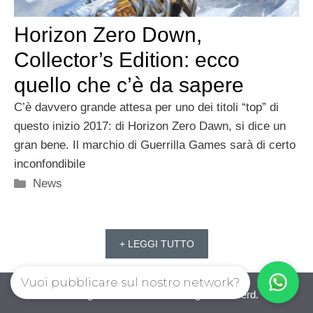
Horizon Zero Down,
Collector’s Edition: ecco
quello che c’è da sapere
C’è davvero grande attesa per uno dei titoli “top” di
questo inizio 2017: di Horizon Zero Dawn, si dice un
gran bene. Il marchio di Guerrilla Games sarà di certo
inconfondibile
Categorie
News
+ LEGGI TUTTO
Vuoi pubblicare sul nostro network?
iovideogioco.com © 2026. All right reserverd.