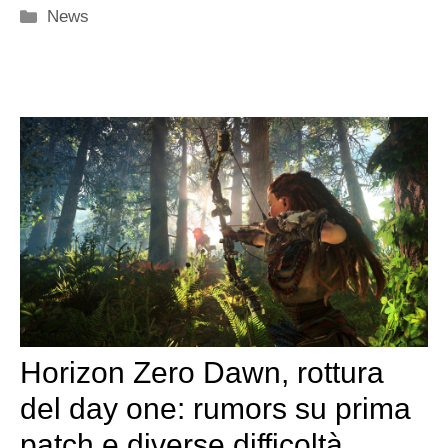
Categorie
News
Horizon Zero Dawn, rottura
del day one: rumors su prima
patch e diverse difficoltà