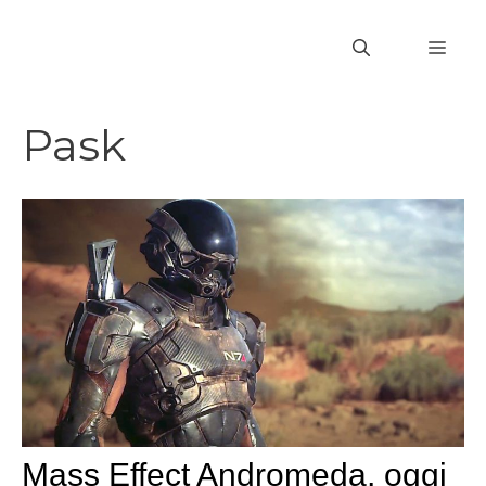
Vai
al
MEN
contenuto
Pask
Mass Effect Andromeda, oggi