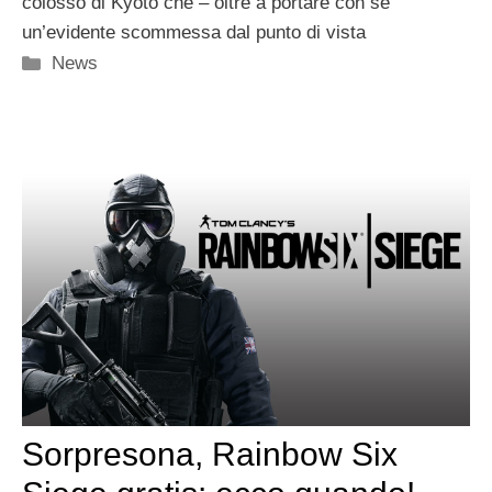
colosso di Kyoto che – oltre a portare con sé
un’evidente scommessa dal punto di vista
Categorie
News
Sorpresona, Rainbow Six