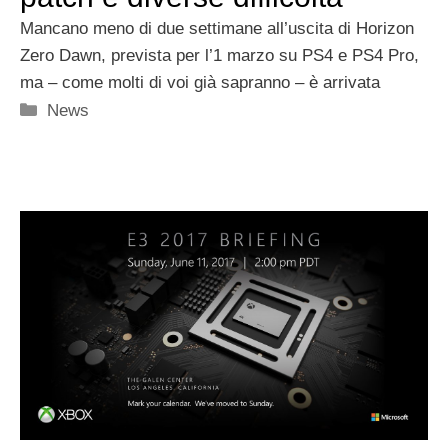
Mancano meno di due settimane all’uscita di Horizon
Zero Dawn, prevista per l’1 marzo su PS4 e PS4 Pro,
ma – come molti di voi già sapranno – è arrivata
Categorie
News