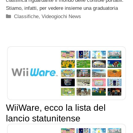
classifica riguardante il mondo delle console portatili.
Stiamo, infatti, per vedere insieme una graduatoria
Categorie
Classifiche
,
Videogiochi News
WiiWare, ecco la lista del
lancio statunitense