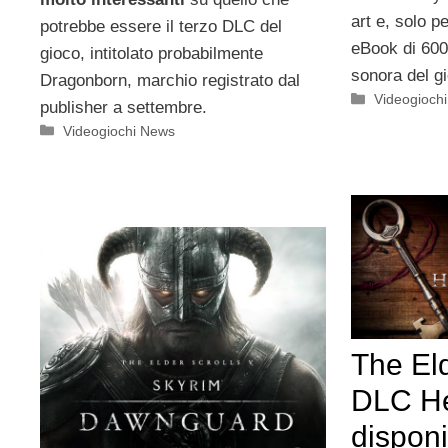
art e, solo p
potrebbe essere il terzo DLC del
eBook di 600
gioco, intitolato probabilmente
sonora del g
Dragonborn, marchio registrato dal
Categorie
Videogioch
publisher a settembre.
Categorie
Videogiochi News
The Eld
DLC He
disponi