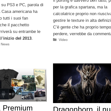
Il porting è davvero ben fatto, 
 su PS3 e PC, parola di
per la grafica spartana, ma la
a Casa americana ha
calcolatrice proprio non riusciv
o tutti i suoi fan
gestire le texture in alta definiz
che il pacchetto
C’è gente che ha proprio tempo
rriverà su entrambe le
perdere, verrebbe da comment
l’
inizio del 2013
.
Categorie
Video
i News
, Premium
Dragonborn, il n