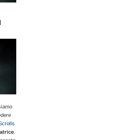
u
siamo
edere
Scrolls
atrice
.