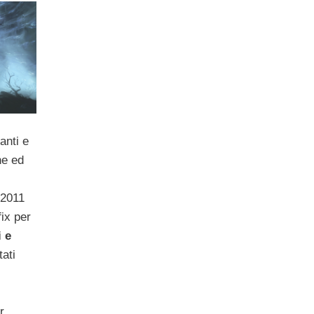
anti e
ne ed
 2011
fix per
i e
tati
r