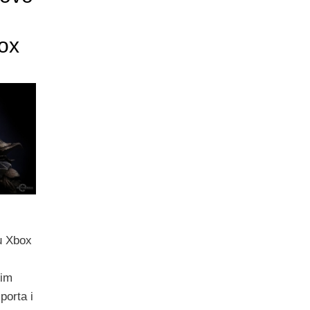
box
u Xbox
rim
porta i