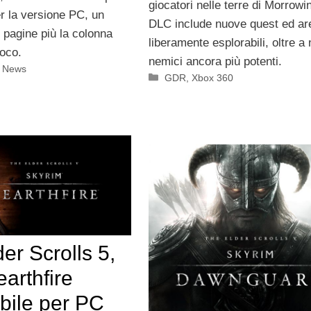
giocatori nelle terre di Morrowin
er la versione PC, un
DLC include nuove quest ed ar
 pagine più la colonna
liberamente esplorabili, oltre a
ioco.
nemici ancora più potenti.
i News
Categorie
GDR
,
Xbox 360
er Scrolls 5,
arthfire
bile per PC