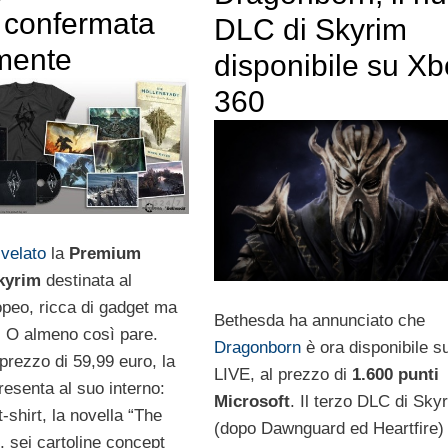
n confermata
DLC di Skyrim
lmente
disponibile su X
360
velato
la
Premium
Skyrim
destinata al
peo, ricca di gadget ma
Bethesda ha annunciato che
. O almeno così pare.
Dragonborn
è ora disponibile s
 prezzo di 59,99 euro, la
LIVE, al prezzo di
1.600 punti
resenta al suo interno:
Microsoft
. Il terzo DLC di Sky
-shirt, la novella “The
(dopo Dawnguard ed Heartfire) 
”, sei cartoline concept