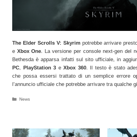
The Elder Scrolls V: Skyrim
potrebbe arrivare pres
e
Xbox One
. La versione per console next-gen del no
Bethesda è apparsa infatti sul sito ufficiale, in aggiun
PC
,
PlayStation 3
e
Xbox 360
. Il testo è stato ad
che possa essersi trattato di un semplice errore o
l’annuncio ufficiale che potrebbe arrivare tra qualche g
Categorie
News