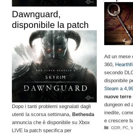
Dawnguard,
disponibile la patch
Ad un mese d
360,
Hearthf
secondo DLC
disponibile 
Steam a 4,99
nuove terre
dungeon ed a
Dopo i tanti problemi segnalati dagli
inedite, come
utenti la scorsa settimana,
Bethesda
e crescere b
annuncia che è disponibile su Xbox
Categorie
GDR
,
PC
,
V
LIVE la patch specifica per