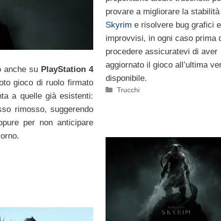
provare a migliorare la stabilità
Skyrim
e risolvere bug grafici 
improvvisi, in ogni caso prima 
procedere assicuratevi di aver
aggiornato il gioco all’ultima ve
to anche su
PlayStation 4
disponibile.
to gioco di ruolo firmato
Categorie
Trucchi
ta a quelle già esistenti:
esso rimosso, suggerendo
ppure per non anticipare
iorno.