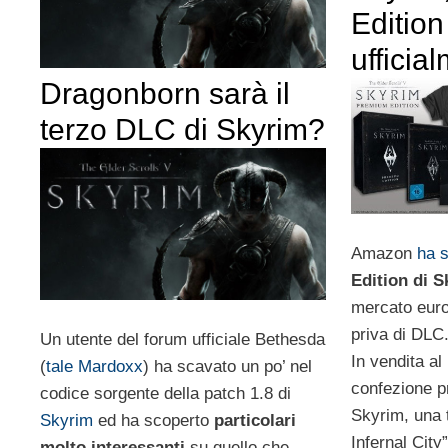
Editio
ufficia
Dragonborn sarà il
terzo DLC di Skyrim?
Amazon
ha s
Edition di 
mercato euro
priva di DLC
Un utente del forum ufficiale Bethesda
In vendita al
(
tale Mardoxx
) ha scavato un po’ nel
confezione p
codice sorgente della patch 1.8 di
Skyrim, una t
Skyrim
ed ha scoperto
particolari
Infernal City
molto interessanti
su quello che