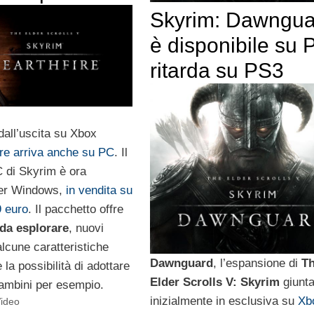
Skyrim: Dawngua
è disponibile su 
ritarda su PS3
all’uscita su Xbox
ire arriva anche su PC
. Il
 di Skyrim è ora
per Windows,
in vendita su
 euro
. Il pacchetto offre
 da esplorare
, nuovi
lcune caratteristiche
Dawnguard
, l’espansione di
T
 la possibilità di adottare
Elder Scrolls V: Skyrim
giunt
ambini per esempio.
inizialmente in esclusiva su
Xb
ideo