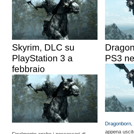
Skyrim, DLC su
Dragon
PlayStation 3 a
PS3 ne
febbraio
Dragonborn
,
appena uscit