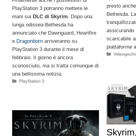
Finalmente anche i possessori di
presto anche
PlayStation 3 potranno mettere le
Bethesda. L
mani sui
DLC di Skyrim
. Dopo una
tranquillizzat
lunga odissea Bethesda ha
assicurando 
annunciato che Dawnguard, Heartfire
scaricabile a
e
Dragonborn
arriveranno su
piattaforme al
PlayStation 3 durante il mese di
Categorie
Videogioch
febbraio. Il giorno è ancora
sconosciuto, ma si tratta comunque di
una bellissima notizia.
Categorie
PlayStation 3
Skyrim