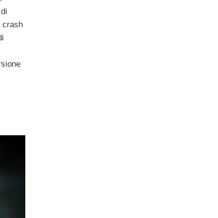
 di
e crash
di
rsione