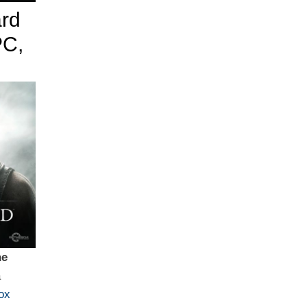
rd
PC,
he
a
ox