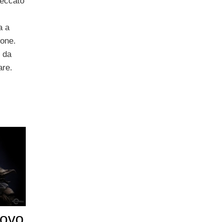
peccato
a a
ione.
 da
are.
uovo