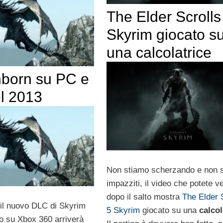
The Elder Scrolls
Skyrim giocato s
una calcolatrice
born su PC e
l 2013
Non stiamo scherzando e non 
impazziti, il video che potete v
dopo il salto mostra
The Elder 
 il nuovo DLC di Skyrim
5 Skyrim
giocato su una
calcol
o su Xbox 360 arriverà