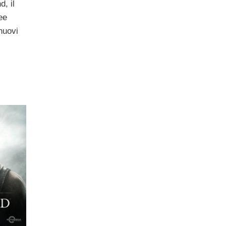
d, il
ee
 nuovi