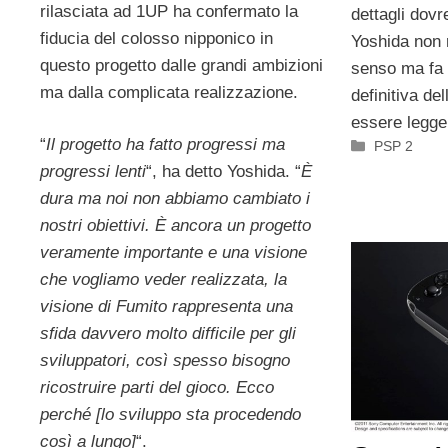
rilasciata ad 1UP ha confermato la
dettagli dov
fiducia del colosso nipponico in
Yoshida non r
questo progetto dalle grandi ambizioni
senso ma fa 
ma dalla complicata realizzazione.
definitiva de
essere legge
“
Il progetto ha fatto progressi ma
Categorie
PSP 2
progressi lenti
“, ha detto Yoshida. “
È
dura ma noi non abbiamo cambiato i
nostri obiettivi. È ancora un progetto
veramente importante e una visione
che vogliamo veder realizzata, la
visione di Fumito rappresenta una
sfida davvero molto difficile per gli
sviluppatori, così spesso bisogno
ricostruire parti del gioco. Ecco
perché [lo sviluppo sta procedendo
così a lungo]
“.