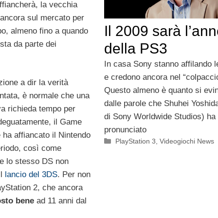
ffiancherà, la vecchia
ancora sul mercato per
Il 2009 sarà l’an
o, almeno fino a quando
esta da parte dei
della PS3
In casa Sony stanno affilando l
e credono ancora nel “colpacci
ione a dir la verità
Questo almeno è quanto si evi
ontata, è normale che una
dalle parole che Shuhei Yoshid
a richieda tempo per
di Sony Worldwide Studios) ha
adeguatamente, il Game
pronunciato
ha affiancato il Nintendo
Categorie
PlayStation 3
,
Videogiochi News
riodo, così come
e lo stesso DS non
il
lancio del 3DS
. Per non
ayStation 2, che ancora
osto bene
ad 11 anni dal