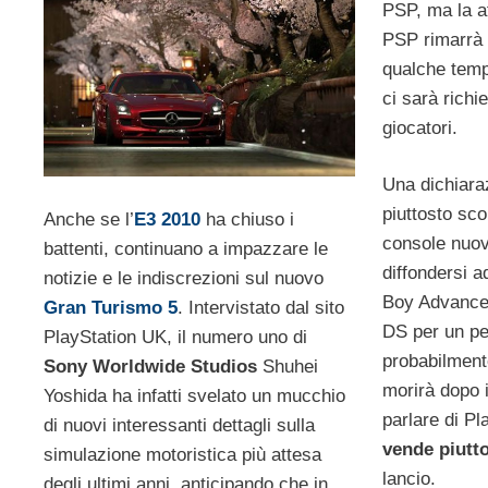
PSP, ma la a
PSP rimarrà 
qualche temp
ci sarà richi
giocatori.
Una dichiaraz
piuttosto sc
Anche se l’
E3 2010
ha chiuso i
console nuov
battenti, continuano a impazzare le
diffondersi 
notizie e le indiscrezioni sul nuovo
Boy Advance 
Gran Turismo 5
. Intervistato dal sito
DS per un pe
PlayStation UK, il numero uno di
probabilment
Sony Worldwide Studios
Shuhei
morirà dopo 
Yoshida ha infatti svelato un mucchio
parlare di Pl
di nuovi interessanti dettagli sulla
vende piutt
simulazione motoristica più attesa
lancio.
degli ultimi anni, anticipando che in