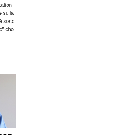
tation
e sulla
è stato
no” che