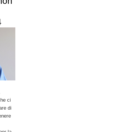
non
4
,
he ci
are di
genere
per la