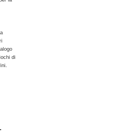
 a
ri
talogo
iochi di
ini.
-