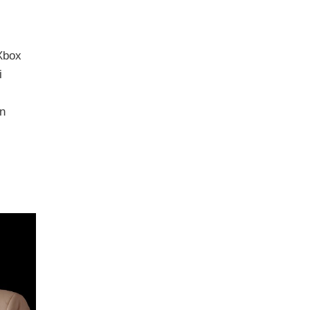
 Xbox
i
un