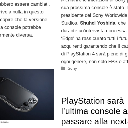
rebbero essere cambiati,
sua prossima console è stato il
ivela nulla in questo
presidente dei Sony Worldwide
capire che la versione
Studios,
Shuhei Yoshida
, che
lla console potrebbe
durante un’intervista concessa
rmente diversa.
‘Edge’ ha rassicurato tutti i futu
acquirenti garantendo che il ca
di PlayStation 4 sarà pieno di g
ogni genere, non solo FPS e aff
Categorie
Sony
PlayStation sarà
l’ultima console a
passare alla next