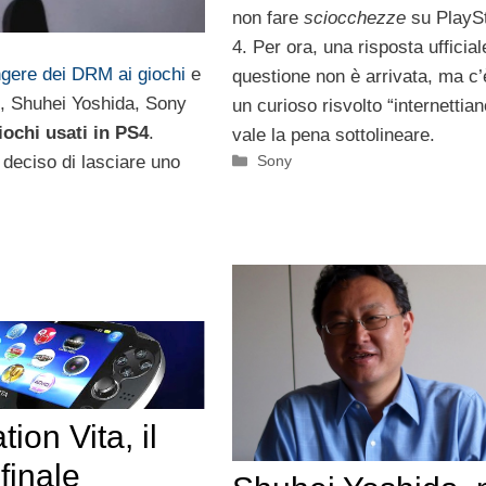
non fare
sciocchezze
su PlayS
4. Per ora, una risposta ufficial
gere dei DRM ai giochi
e
questione non è arrivata, ma c’
s, Shuhei Yoshida, Sony
un curioso risvolto “internettia
iochi usati in PS4
.
vale la pena sottolineare.
Categorie
è deciso di lasciare uno
Sony
ion Vita, il
finale