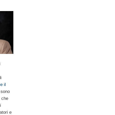
i
i
e il
 sono
e che
i
atori e