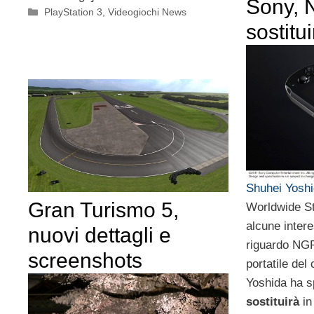
Sony, 
Categorie
PlayStation 3
,
Videogiochi News
sostitu
Shuhei Yosh
Gran Turismo 5,
Worldwide St
alcune intere
nuovi dettagli e
riguardo NGP
screenshots
portatile del
Yoshida ha 
sostituirà
in