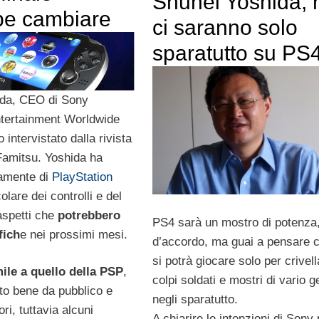
Shuhei Yoshida, 
be cambiare
ci saranno solo
sparatutto su PS
ida, CEO di Sony
tertainment Worldwide
 intervistato dalla rivista
amitsu. Yoshida ha
iamente di
PlayStation
colare dei controlli e del
aspetti che
potrebbero
PS4 sarà un mostro di potenza
fich
e nei prossimi mesi.
d’accordo, ma guai a pensare c
si potrà giocare solo per crivell
ile a quello della PSP
,
colpi soldati e mostri di vario 
lto bene da pubblico e
negli sparatutto.
ori, tuttavia alcuni
A chiarire le intenzioni di Sony 