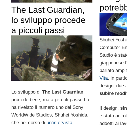
potreb
The Last Guardian,
lo sviluppo procede
a piccoli passi
Shuhei Yosh
Computer En
Studio è stato
giapponese F
parlato amp
Vita
, in parti
design, due 
Lo sviluppo di
The Last Guardian
subire modi
procede bene, ma a piccoli passi. Lo
ha rivelato il numero uno dei Sony
Il design,
sim
WorldWide Studios, Shuhei Yoshida,
è stato acco
che nel corso di
un’intervista
addetti ai lav