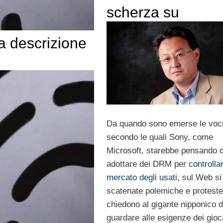
scherza su
 a descrizione
Da quando sono emerse le voc
secondo le quali Sony, come
Microsoft, starebbe pensando d
adottare dei DRM per
controllar
mercato degli usati
, sul Web si
scatenate polemiche e protest
chiedono al gigante nipponico d
guardare alle esigenze dei gioc