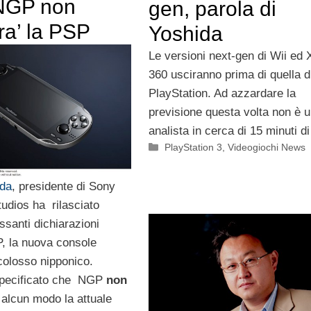
NGP non
gen, parola di
ira’ la PSP
Yoshida
Le versioni next-gen di Wii ed
360 usciranno prima di quella d
PlayStation. Ad azzardare la
previsione questa volta non è 
analista in cerca di 15 minuti di
Categorie
PlayStation 3
,
Videogiochi News
ida
, presidente di Sony
udios ha rilasciato
ssanti dichiarazioni
, la nuova console
 colosso nipponico.
specificato che NGP
non
 alcun modo la attuale