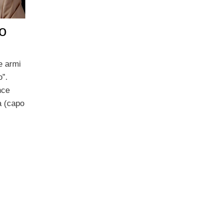
no
e armi
o”.
nce
a (capo