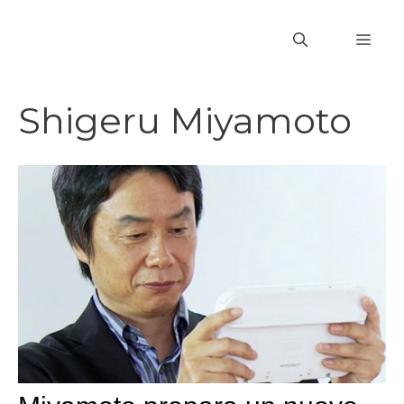
Vai
al
MEN
contenuto
Shigeru Miyamoto