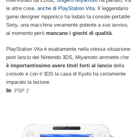
Intervistato da EDGE
Shigeru Miyamoto
ha parlato, tra
le altre cose,
anche di PlayStation Vita
. Il leggendario
game designer nipponico ha lodato la console portatile
Sony, una macchina veramente potente a suo avviso,
al momento però
mancano i giochi di qualità
.
PlayStation Vita è esattamente nella stessa situazione
post lancio del Nintendo 3DS, Miyamoto ammette che
è importantissimo avere titoli forti al lancio
della
console e con il 3DS la casa di Kyoto ha certamente
imparato la lezione.
Categorie
PSP 2