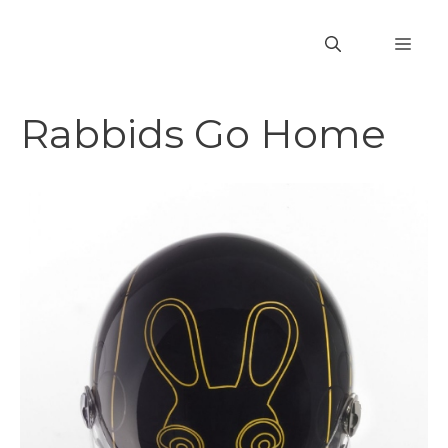
Vai
al
MEN
contenuto
Rabbids Go Home