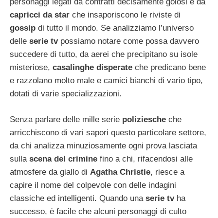
personaggi legati da contratti decisamente golosi e da
capricci da star
che insaporiscono le riviste di
gossip
di tutto il mondo. Se analizziamo l’universo
delle
serie tv
possiamo notare come possa davvero
succedere di tutto, da aerei che precipitano su isole
misteriose,
casalinghe disperate
che predicano bene
e razzolano molto male e camici bianchi di vario tipo,
dotati di varie specializzazioni.
Senza parlare delle mille serie
poliziesche
che
arricchiscono di vari sapori questo particolare settore,
da chi analizza minuziosamente ogni prova lasciata
sulla
scena del crimine
fino a chi, rifacendosi alle
atmosfere da giallo di
Agatha Christie
, riesce a
capire il nome del colpevole con delle indagini
classiche ed intelligenti. Quando una
serie tv
ha
successo, è facile che alcuni personaggi di culto