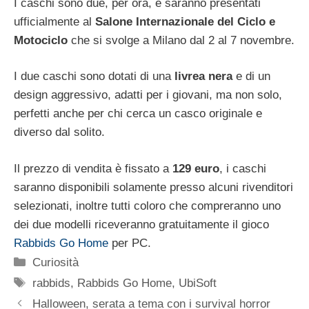
I caschi sono due, per ora, e saranno presentati
ufficialmente al
Salone Internazionale del Ciclo e
Motociclo
che si svolge a Milano dal 2 al 7 novembre.
I due caschi sono dotati di una
livrea nera
e di un
design aggressivo, adatti per i giovani, ma non solo,
perfetti anche per chi cerca un casco originale e
diverso dal solito.
Il prezzo di vendita è fissato a
129 euro
, i caschi
saranno disponibili solamente presso alcuni rivenditori
selezionati, inoltre tutti coloro che compreranno uno
dei due modelli riceveranno gratuitamente il gioco
Rabbids Go Home
per PC.
Categorie
Curiosità
Tag
rabbids
,
Rabbids Go Home
,
UbiSoft
Halloween, serata a tema con i survival horror