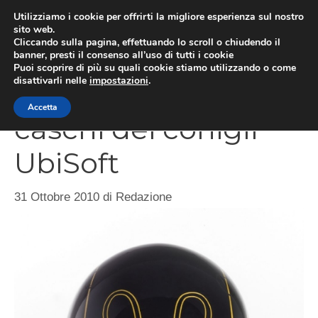
Vai
Utilizziamo i cookie per offrirti la migliore esperienza sul nostro
al
sito web.
MEN
Cliccando sulla pagina, effettuando lo scroll o chiudendo il
contenuto
banner, presti il consenso all’uso di tutti i cookie
Puoi scoprire di più su quali cookie stiamo utilizzando o come
disattivarli nelle
impostazioni
.
Rabbids, arrivano i
Accetta
caschi dei conigli
UbiSoft
31 Ottobre 2010
di
Redazione