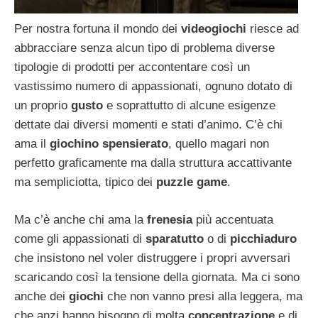
Per nostra fortuna il mondo dei
videogiochi
riesce ad
abbracciare senza alcun tipo di problema diverse
tipologie di prodotti per accontentare così un
vastissimo numero di appassionati, ognuno dotato di
un proprio
gusto
e soprattutto di alcune esigenze
dettate dai diversi momenti e stati d’animo. C’è chi
ama il
giochino spensierato
, quello magari non
perfetto graficamente ma dalla struttura accattivante
ma sempliciotta, tipico dei
puzzle game
.
Ma c’è anche chi ama la
frenesia
più accentuata
come gli appassionati di
sparatutto
o di
picchiaduro
che insistono nel voler distruggere i propri avversari
scaricando così la tensione della giornata. Ma ci sono
anche dei
giochi
che non vanno presi alla leggera, ma
che anzi hanno bisogno di molta
concentrazione
e di