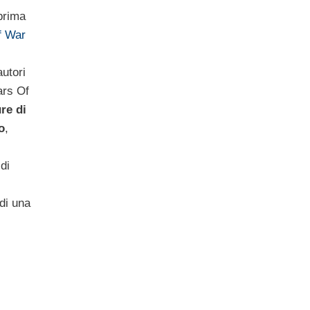
 prima
f War
utori
ars Of
re di
o
,
di
di una