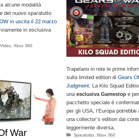
ra alcune modalità
re del nuovo sparatutto
OW in uscita il 22 marzo
vviamente in esclusiva
,
Video
,
Xbox 360
Trapelano in rete le prime info
sulla limited edition di
Gears O
Judgment
. La Kilo Squad Editi
una
esclusiva Gamestop
e per
pacchetto speciale è confermat
per gli USA, l’Europa potrebbe
una collector’s edition dai cont
leggermente diversa.
Of War
Categorie
Sparatutto
,
Xbox 360