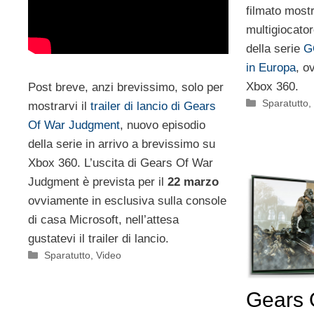
filmato most
multigiocato
della serie
G
in Europa
, o
Xbox 360.
Post breve, anzi brevissimo, solo per
Categorie
Sparatutto
mostrarvi il
trailer di lancio di Gears
Of War Judgment
, nuovo episodio
della serie in arrivo a brevissimo su
Xbox 360. L’uscita di Gears Of War
Judgment è prevista per il
22 marzo
ovviamente in esclusiva sulla console
di casa Microsoft, nell’attesa
gustatevi il trailer di lancio.
Categorie
Sparatutto
,
Video
Gears 