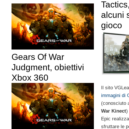
Tactics
alcuni 
gioco
Gears Of War
Judgment, obiettivi
Xbox 360
Il sito VGLe
immagini di 
(conosciuto
War Kinect
)
Epic realizz
sfruttare le 