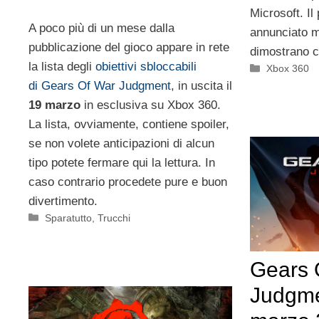
Microsoft. Il
A poco più di un mese dalla
annunciato m
pubblicazione del gioco appare in rete
dimostrano ch
la lista degli
obiettivi sbloccabili
Categorie
Xbox 360
di Gears Of War Judgment
, in uscita il
19 marzo
in esclusiva su Xbox 360.
La lista, ovviamente, contiene spoiler,
se non volete anticipazioni di alcun
tipo potete fermare qui la lettura. In
caso contrario procedete pure e buon
divertimento.
Categorie
Sparatutto
,
Trucchi
Gears 
Judgmen