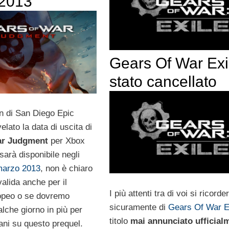
2013
Gears Of War Exi
stato cancellato
 di San Diego Epic
lato la data di uscita di
ar Judgment
per Xbox
 sarà disponibile negli
marzo 2013
, non è chiaro
valida anche per il
I più attenti tra di voi si ricord
opeo o se dovremo
sicuramente di
Gears Of War E
lche giorno in più per
titolo
mai annunciato ufficial
ani su questo prequel.