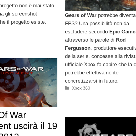
 progetto non è mai stato
a gli screenshot
Gears of War
potrebbe diventa
e il progetto esiste.
FPS? Una possibilità non da
escludere secondo
Epic Game
attraverso le parole di
Rod
Fergusson
, produttore esecuti
della serie, concesse alla rivist
ufficiale Xbox fa capire che la 
potrebbe effettivamente
concretizzarsi in futuro.
Categorie
Xbox 360
Of War
t uscirà il 19