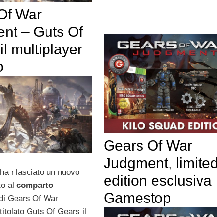
Of War
nt – Guts Of
il multiplayer
o
Gears Of War
Judgment, limite
a rilasciato un nuovo
edition esclusiva
to al
comparto
Gamestop
di Gears Of War
itolato Guts Of Gears il