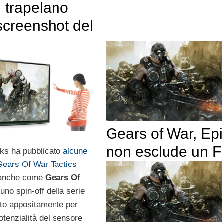
, trapelano
screenshot del
Gears of War, Ep
non esclude un 
aks ha pubblicato
alcune
Gears Of War Tactics
 anche come
Gears Of
 uno spin-off della serie
ato appositamente per
potenzialità del sensore