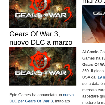
marzo 
Gears Of War 3,
nuovo DLC a marzo
Al Comic-Con
Games ha sve
Gears Of W
360. Il gioco
USA dal
19 
se la data è 
mercato eur
Epic Games ha annunciato un
nuovo
aspettare qua
DLC per Gears Of War 3
, intitolato
mettere le m