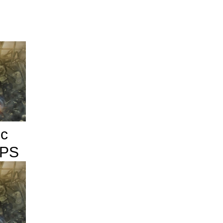
ic
FPS