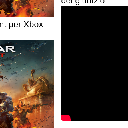
del giudizio
nt per Xbox