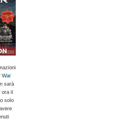
rmazioni
f War
on sarà
 ora il
o solo
 avere
enuti