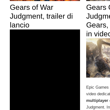
Gears of War
Gears 
Judgment, trailer di
Judgme
lancio
Gears, 
in vide
Epic Games h
video dedica
multiplayer
Judgment. Int