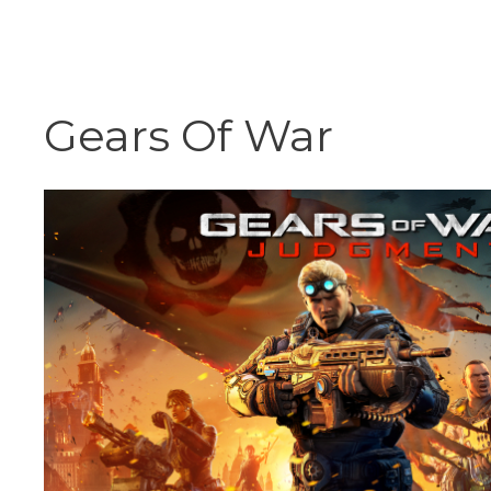
Vai
al
contenuto
Gears Of War