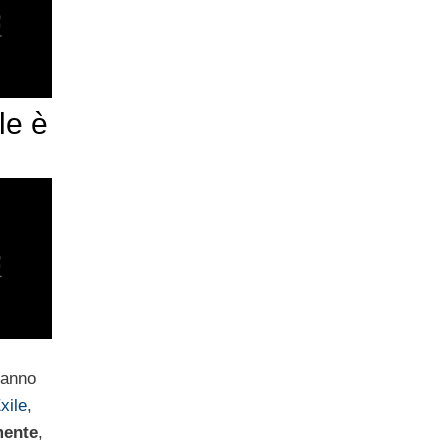
le è
eranno
xile
,
mente
,