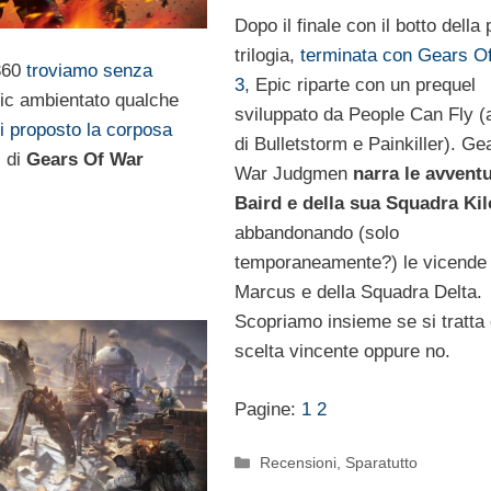
Dopo il finale con il botto della
trilogia,
terminata con Gears O
 360
troviamo senza
3
, Epic riparte con un prequel
pic ambientato qualche
sviluppato da People Can Fly (a
i proposto la corposa
di Bulletstorm e Painkiller). Ge
i di
Gears Of War
War Judgmen
narra le avventu
Baird e della sua Squadra Kil
abbandonando (solo
temporaneamente?) le vicende 
Marcus e della Squadra Delta.
Scopriamo insieme se si tratta 
scelta vincente oppure no.
Pagine:
1
2
Categorie
Recensioni
,
Sparatutto