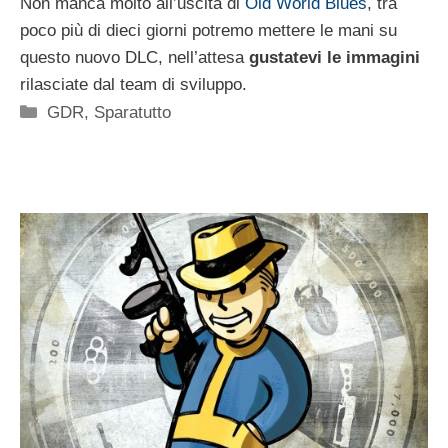
Non manca molto all’uscita di
Old World Blues
, tra
poco più di dieci giorni potremo mettere le mani su
questo nuovo DLC, nell’attesa
gustatevi le immagini
rilasciate dal team di sviluppo.
Categorie
GDR
,
Sparatutto