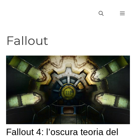
Vai
al
MEN
contenuto
Fallout
Fallout 4: l’oscura teoria del