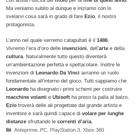
con ansia l’uscita del
titolo
per la
fine di quest’anno
.
Ma veniamo subito al dunque e iniziamo con lo
svelarvi cosa sarà in grado di fare
Ezio
, il nostro
protagonista.
L’anno nel quale verremo catapultati è il
1486
.
Vivremo l’era d’oro delle
invenzioni
, dell’
arte
e della
cultura
. Naturalmente tutto questo diventerà
un’ambientazione perfetta e spettacolare. Inoltre le
invenzioni di
Leonardo Da Vinci
avranno un ruolo
fondamentale all’interno del gioco. Tutti sappiamo che
Leonardo
ha disegnato i primi schemi per costruire
macchine volanti
e
Ubisoft
ha preso la palla al balzo.
Ezio
troverà delle ali progettate dal grande artista e
inventore e sarà quindi capace di
volare per lunghe
distanze
sfruttando le
correnti d’aria
.
Categorie
Anteprime
,
PC
,
PlayStation 3
,
Xbox 360