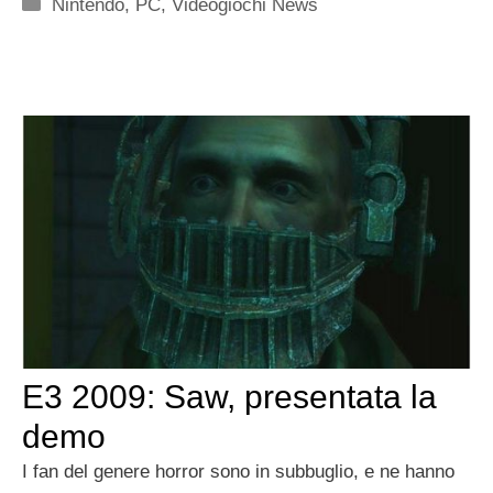
Categorie
Nintendo
,
PC
,
Videogiochi News
E3 2009: Saw, presentata la
demo
I fan del genere horror sono in subbuglio, e ne hanno