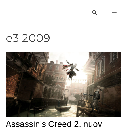
Vai
al
MEN
contenuto
e3 2009
Assassin’s Creed 2, nuovi