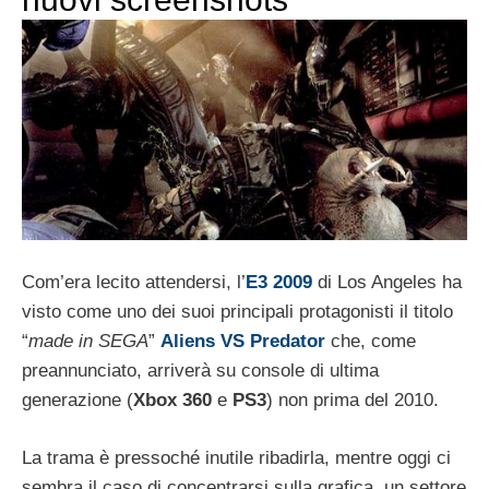
Com’era lecito attendersi, l’
E3 2009
di Los Angeles ha
visto come uno dei suoi principali protagonisti il titolo
“
made in SEGA
”
Aliens VS Predator
che, come
preannunciato, arriverà su console di ultima
generazione (
Xbox 360
e
PS3
) non prima del 2010.
La trama è pressoché inutile ribadirla, mentre oggi ci
sembra il caso di concentrarsi sulla grafica, un settore