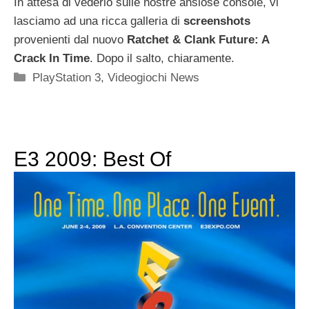
In attesa di vederlo sulle nostre ansiose console, vi
lasciamo ad una ricca galleria di
screenshots
provenienti dal nuovo
Ratchet & Clank Future: A
Crack In Time
. Dopo il salto, chiaramente.
Categorie
PlayStation 3
,
Videogiochi News
E3 2009: Best Of