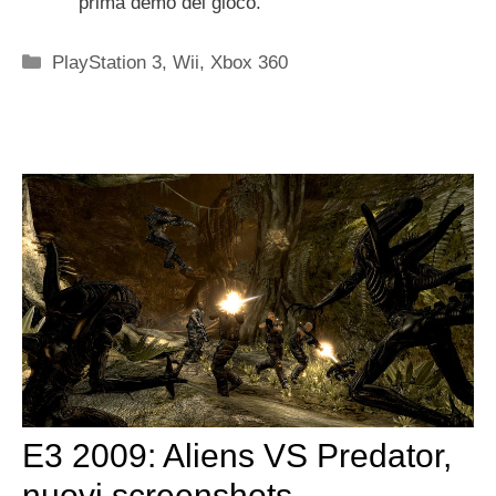
prima demo del gioco.
Categorie
PlayStation 3
,
Wii
,
Xbox 360
E3 2009: Aliens VS Predator,
nuovi screenshots