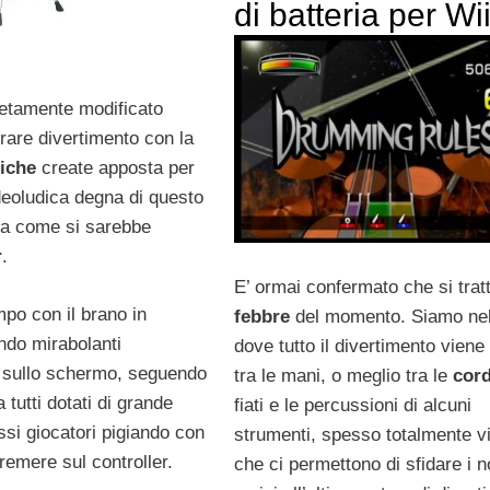
di batteria per Wi
letamente modificato
erare divertimento con la
riche
create apposta per
ideoludica degna di questo
 a come si sarebbe
r
.
E’ ormai confermato che si tratt
mpo con il brano in
febbre
del momento. Siamo nel
ndo mirabolanti
dove tutto il divertimento vien
li sullo schermo, seguendo
tra le mani, o meglio tra le
cor
a tutti dotati di grande
fiati e le percussioni di alcuni
ssi giocatori pigiando con
strumenti, spesso totalmente vir
remere sul controller.
che ci permettono di sfidare i n