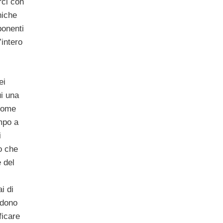
rci con
niche
sponenti
’intero
ei
ui una
 come
mpo a
i
o che
e del
i di
edono
ficare