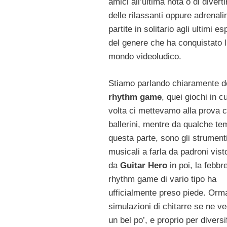
amici all’ultima nota o di diverti
delle rilassanti oppure adrenali
partite in solitario agli ultimi e
del genere che ha conquistato l
mondo videoludico.
Stiamo parlando chiaramente d
rhythm game
, quei giochi in c
volta ci mettevamo alla prova
ballerini, mentre da qualche te
questa parte, sono gli strument
musicali a farla da padroni vist
da
Guitar Hero
in poi, la febbr
rhythm game di vario tipo ha
ufficialmente preso piede. Orma
simulazioni di chitarre se ne v
un bel po’, e proprio per diversi