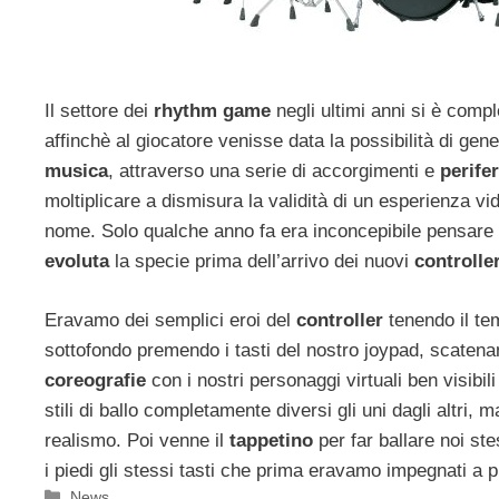
Il settore dei
rhythm game
negli ultimi anni si è comp
affinchè al giocatore venisse data la possibilità di gen
musica
, attraverso una serie di accorgimenti e
perife
moltiplicare a dismisura la validità di un esperienza v
nome. Solo qualche anno fa era inconcepibile pensare
evoluta
la specie prima dell’arrivo dei nuovi
controlle
Eravamo dei semplici eroi del
controller
tenendo il te
sottofondo premendo i tasti del nostro joypad, scatena
coreografie
con i nostri personaggi virtuali ben visibi
stili di ballo completamente diversi gli uni dagli altri, m
realismo. Poi venne il
tappetino
per far ballare noi ste
i piedi gli stessi tasti che prima eravamo impegnati a p
Categorie
News