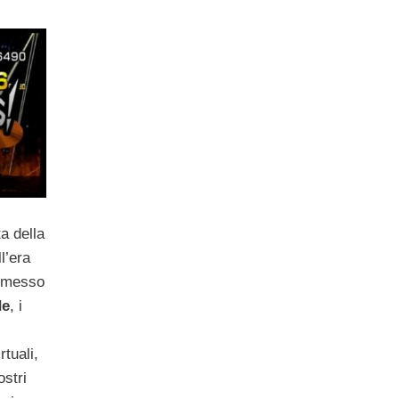
i
a della
l’era
e messo
de
, i
tuali,
ostri