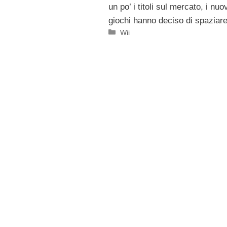
un po’ i titoli sul mercato, i nuo
giochi hanno deciso di spaziare
Categorie
Wii