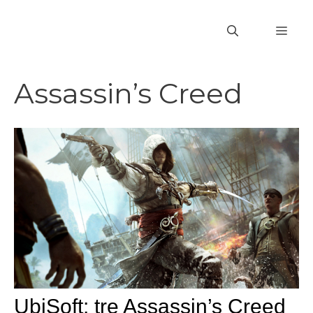
Vai
al
MEN
contenuto
Assassin’s Creed
UbiSoft: tre Assassin’s Creed