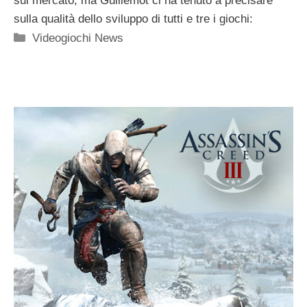
sul mercato, ma Guillemot ci ha tenuto a precisare
sulla qualità dello sviluppo di tutti e tre i giochi:
Categorie
Videogiochi News