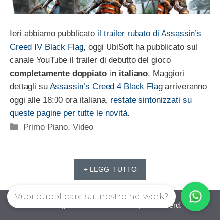
Ieri abbiamo pubblicato
il trailer rubato di Assassin’s
Creed IV Black Flag
, oggi UbiSoft ha pubblicato sul
canale YouTube il trailer di debutto del gioco
completamente doppiato in italiano
. Maggiori
dettagli su
Assassin’s Creed 4 Black Flag
arriveranno
oggi alle 18:00 ora italiana,
restate sintonizzati su
queste pagine per tutte le novità
.
Categorie
Primo Piano
,
Video
+ LEGGI TUTTO
Vuoi pubblicare sul nostro network?
iovideogioco.com © 2026. All right reserverd.