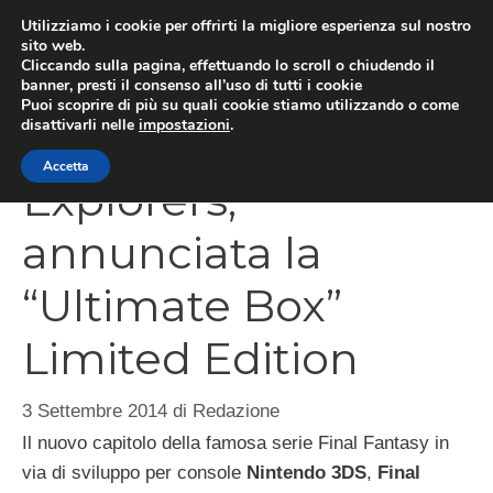
Vai
Utilizziamo i cookie per offrirti la migliore esperienza sul nostro
al
sito web.
MEN
Cliccando sulla pagina, effettuando lo scroll o chiudendo il
contenuto
banner, presti il consenso all’uso di tutti i cookie
Puoi scoprire di più su quali cookie stiamo utilizzando o come
disattivarli nelle
impostazioni
.
Final Fantasy
Accetta
Explorers,
annunciata la
“Ultimate Box”
Limited Edition
3 Settembre 2014
di
Redazione
Il nuovo capitolo della famosa serie Final Fantasy in
via di sviluppo per console
Nintendo 3DS
,
Final