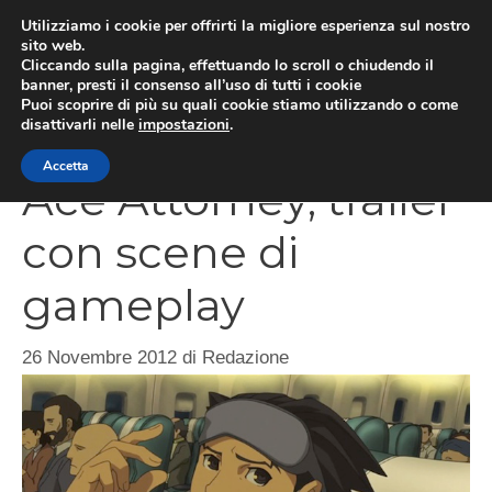
Vai
Utilizziamo i cookie per offrirti la migliore esperienza sul nostro
al
sito web.
MEN
Cliccando sulla pagina, effettuando lo scroll o chiudendo il
contenuto
banner, presti il consenso all’uso di tutti i cookie
Puoi scoprire di più su quali cookie stiamo utilizzando o come
disattivarli nelle
impostazioni
.
Professor Layton vs.
Accetta
Ace Attorney, trailer
con scene di
gameplay
26 Novembre 2012
di
Redazione