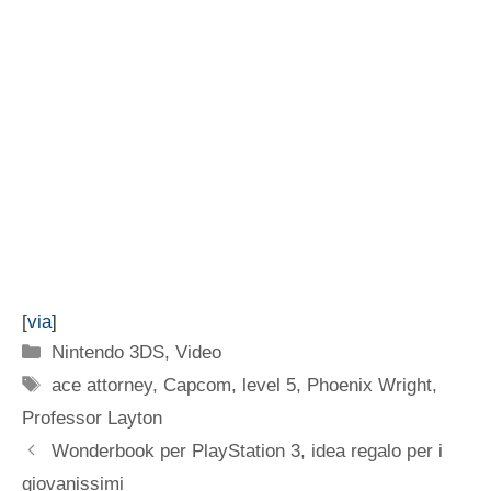
[
via
]
Categorie
Nintendo 3DS
,
Video
Tag
ace attorney
,
Capcom
,
level 5
,
Phoenix Wright
,
Professor Layton
Wonderbook per PlayStation 3, idea regalo per i
giovanissimi