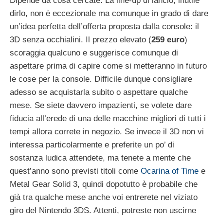
Dipende da cosa cercate. La line-up di lancio, inutile
dirlo, non è eccezionale ma comunque in grado di dare
un’idea perfetta dell’offerta proposta dalla console: il
3D senza occhialini. Il prezzo elevato (
259 euro
)
scoraggia qualcuno e suggerisce comunque di
aspettare prima di capire come si metteranno in futuro
le cose per la console. Difficile dunque consigliare
adesso se acquistarla subito o aspettare qualche
mese. Se siete davvero impazienti, se volete dare
fiducia all’erede di una delle macchine migliori di tutti i
tempi allora correte in negozio. Se invece il 3D non vi
interessa particolarmente e preferite un po’ di
sostanza ludica attendete, ma tenete a mente che
quest’anno sono previsti titoli come
Ocarina of Time
e
Metal Gear Solid 3, quindi dopotutto è probabile che
già tra qualche mese anche voi entrerete nel viziato
giro del Nintendo 3DS. Attenti, potreste non uscirne