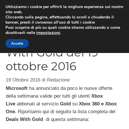
Vai
Utilizziamo i cookie per offrirti la migliore esperienza sul nostro
al
sito web.
MEN
Cliccando sulla pagina, effettuando lo scroll o chiudendo il
contenuto
banner, presti il consenso all’uso di tutti i cookie
Puoi scoprire di più su quali cookie stiamo utilizzando o come
disattivarli nelle
impostazioni
.
Xbox Live: Deals
Accetta
With Gold del 19
ottobre 2016
19 Ottobre 2016
di
Redazione
Microsoft
ha annunciato da poco le nuove offerte
della settimana valide per tutti gli utenti
Xbox
Live
abbonati al servizio
Gold
su
Xbox 360 e Xbox
One.
Riportiamo qui di seguito la lista completa dei
Deals With Gold
di questa settimana: