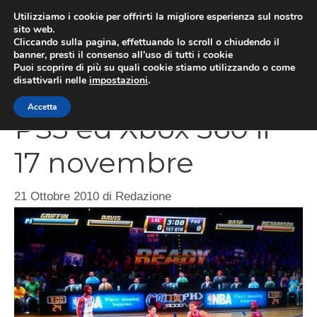
Vai
Utilizziamo i cookie per offrirti la migliore esperienza sul nostro
al
sito web.
MEN
Cliccando sulla pagina, effettuando lo scroll o chiudendo il
contenuto
banner, presti il consenso all’uso di tutti i cookie
Puoi scoprire di più su quali cookie stiamo utilizzando o come
disattivarli nelle
impostazioni
.
NBA Jam HD su
Accetta
PS3 ed Xbox 360 il
17 novembre
21 Ottobre 2010
di
Redazione