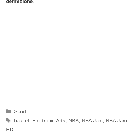
definizione
.
Categorie
Sport
Tag
basket
,
Electronic Arts
,
NBA
,
NBA Jam
,
NBA Jam
HD