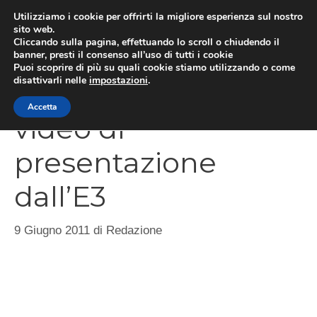
Vai
Utilizziamo i cookie per offrirti la migliore esperienza sul nostro
al
sito web.
MEN
Cliccando sulla pagina, effettuando lo scroll o chiudendo il
contenuto
banner, presti il consenso all’uso di tutti i cookie
Puoi scoprire di più su quali cookie stiamo utilizzando o come
disattivarli nelle
impostazioni
.
NBA 2K12, trailer e
Accetta
video di
presentazione
dall’E3
9 Giugno 2011
di
Redazione