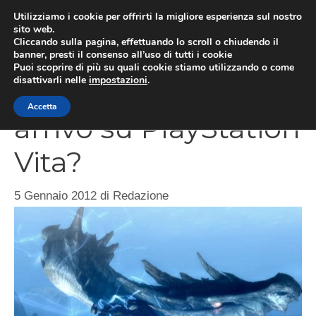
Vai
Utilizziamo i cookie per offrirti la migliore esperienza sul nostro
al
sito web.
MEN
Cliccando sulla pagina, effettuando lo scroll o chiudendo il
contenuto
banner, presti il consenso all’uso di tutti i cookie
Puoi scoprire di più su quali cookie stiamo utilizzando o come
disattivarli nelle
impostazioni
.
Monster Hunter in
Accetta
arrivo su PlayStation
Vita?
5 Gennaio 2012
di
Redazione