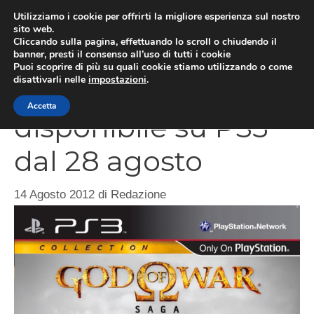
Vai
Utilizziamo i cookie per offrirti la migliore esperienza sul nostro
al
sito web.
MEN
Cliccando sulla pagina, effettuando lo scroll o chiudendo il
contenuto
banner, presti il consenso all’uso di tutti i cookie
Puoi scoprire di più su quali cookie stiamo utilizzando o come
disattivarli nelle
impostazioni
.
God Of War Saga
Accetta
disponibile su PS3
dal 28 agosto
14 Agosto 2012
di
Redazione