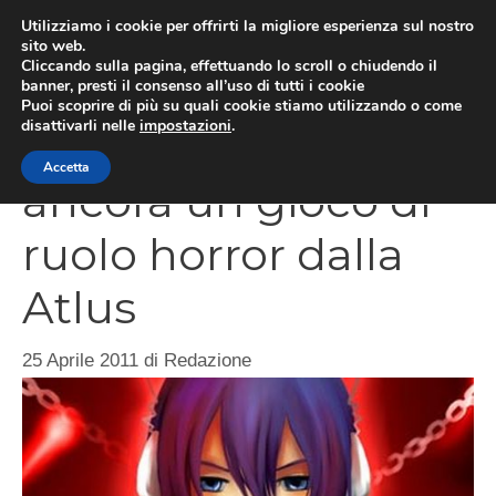
Vai
Utilizziamo i cookie per offrirti la migliore esperienza sul nostro
al
sito web.
MEN
Cliccando sulla pagina, effettuando lo scroll o chiudendo il
contenuto
banner, presti il consenso all’uso di tutti i cookie
Puoi scoprire di più su quali cookie stiamo utilizzando o come
disattivarli nelle
impostazioni
.
Devil Survivor 2,
Accetta
ancora un gioco di
ruolo horror dalla
Atlus
25 Aprile 2011
di
Redazione