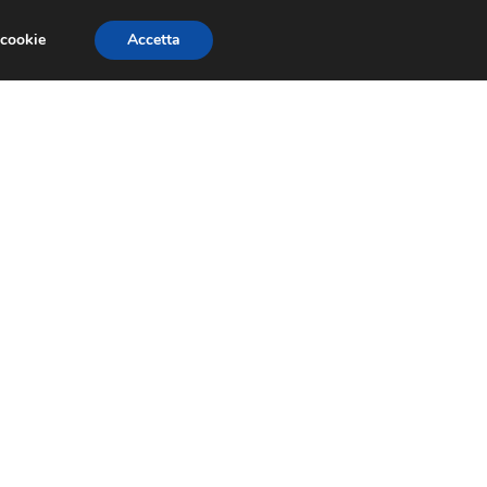
 cookie
Accetta
SIONI
TRAILER GIOCHI
TRUCCHI