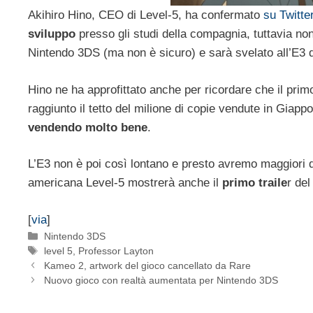
Akihiro Hino, CEO di Level-5, ha confermato
su Twitte
sviluppo
presso gli studi della compagnia, tuttavia non 
Nintendo 3DS (ma non è sicuro) e sarà svelato all’E3 
Hino ne ha approfittato anche per ricordare che il pri
raggiunto il tetto del milione di copie vendute in Giap
vendendo molto bene
.
L’E3 non è poi così lontano e presto avremo maggiori 
americana Level-5 mostrerà anche il
primo traile
r del
[
via
]
Categorie
Nintendo 3DS
Tag
level 5
,
Professor Layton
Kameo 2, artwork del gioco cancellato da Rare
Nuovo gioco con realtà aumentata per Nintendo 3DS