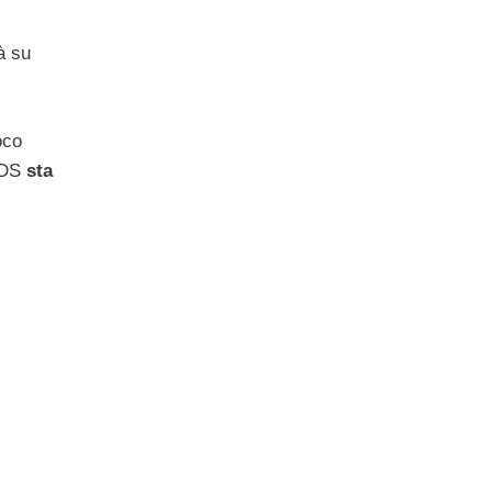
à su
oco
3DS
sta