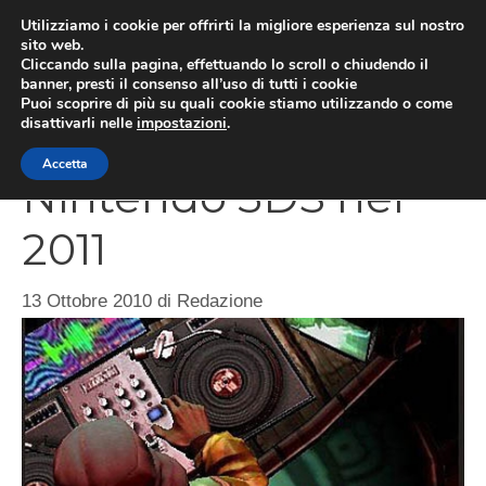
Vai
Utilizziamo i cookie per offrirti la migliore esperienza sul nostro
al
sito web.
MEN
Cliccando sulla pagina, effettuando lo scroll o chiudendo il
contenuto
banner, presti il consenso all’uso di tutti i cookie
Puoi scoprire di più su quali cookie stiamo utilizzando o come
disattivarli nelle
impostazioni
.
DJ Hero 3D su
Accetta
Nintendo 3DS nel
2011
13 Ottobre 2010
di
Redazione