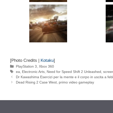
[Photo Credits |
Kotaku
]
Categorie
PlayStation 3
,
Xbox 360
Tag
ea
,
Electronic Arts
,
Need for Speed Shift 2 Unleashed
,
scree
Dr Kawashima Esercizi per la mente e il corpo in uscita a feb
Dead Rising 2 Case West, primo video gameplay