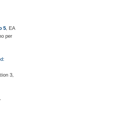
o 5
, EA
mo per
d:
tion 3,
.