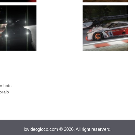
nshots
braio
iovideogioco.com © 2026. All right reserverd.