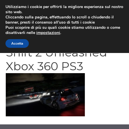
Vai
Utilizziamo i cookie per offrirti la migliore esperienza sul nostro
al
sito web.
MEN
Cliccando sulla pagina, effettuando lo scroll o chiudendo il
contenuto
banner, presti il consenso all’uso di tutti i cookie
Puoi scoprire di più su quali cookie stiamo utilizzando o come
disattivarli nelle
impostazioni
.
Need for Speed
Accetta
Shift 2 Unleashed
Xbox 360 PS3