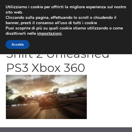
Vai
Utilizziamo i cookie per offrirti la migliore esperienza sul nostro
al
sito web.
MEN
Cliccando sulla pagina, effettuando lo scroll o chiudendo il
contenuto
banner, presti il consenso all’uso di tutti i cookie
Puoi scoprire di più su quali cookie stiamo utilizzando o come
disattivarli nelle
impostazioni
.
Need for Speed
Accetta
Shift 2 Unleashed
PS3 Xbox 360