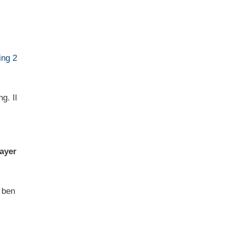
ing 2
g. Il
layer
 ben