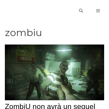
Vai
al
MEN
contenuto
zombiu
ZombiU non avrà un sequel