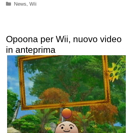
Categorie
News
,
Wii
Opoona per Wii, nuovo video
in anteprima