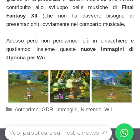
contribuito allo sviluppo delle musiche di
Final
Fantasy XII
(che non ha davvero bisogno di
presentazioni), ovviamente nel comparto musicale.
Adesso però non perdiamoci più in chiacchiere e
gustiamoci insieme queste
nuove immagini di
Opoona per Wii
:
Categorie
Anteprime
,
GDR
,
Immagini
,
Nintendo
,
Wii
Vuoi pubblicare sul nostro network?
iovideogioco.com © 2026. All right reserverd.