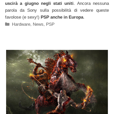
uscirà a giugno negli stati uniti
. Ancora nessuna
parola da Sony sulla possibilità di vedere queste
favolose (e sexy!)
PSP anche in Europa
.
Categorie
Hardware
,
News
,
PSP