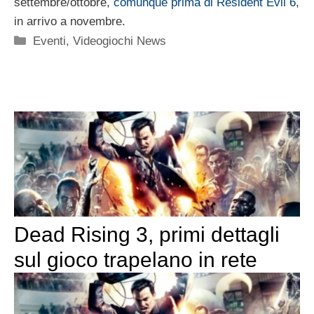
settembre/ottobre,
comunque prima di Resident Evil 6
,
in arrivo a novembre.
Categorie
Eventi
,
Videogiochi News
Dead Rising 3, primi dettagli
sul gioco trapelano in rete