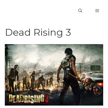
Vai
al
MEN
contenuto
Dead Rising 3