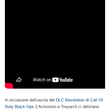
In occasione dell’uscita del
DLC Revolution di Call Of
Duty Black Ops 2
Activision e Treyarch ci deliziano