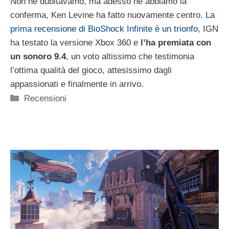
Non ne dubitavamo, ma adesso ne abbiamo la
conferma, Ken Levine ha fatto nuovamente centro.
La
prima recensione di BioShock Infinite è un trionfo
, IGN
ha testato la versione Xbox 360 e
l’ha premiata con
un sonoro 9.4
, un voto altissimo che testimonia
l’ottima qualità del gioco, attesissimo dagli
appassionati e finalmente in arrivo.
Categorie
Recensioni