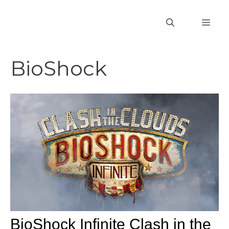
Vai
al
MEN
contenuto
BioShock
BioShock Infinite Clash in the