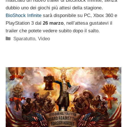
rilasciato un nuovo trailer di BioShock Infinite, senza
dubbio uno dei giochi più attesi della stagione.
BioShock Infinite
sarà disponibile su PC, Xbox 360 e
PlayStation 3 dal
26 marzo
, nell’attesa gustatevi il
trailer che potete vedere subito dopo il salto.
Categorie
Sparatutto
,
Video