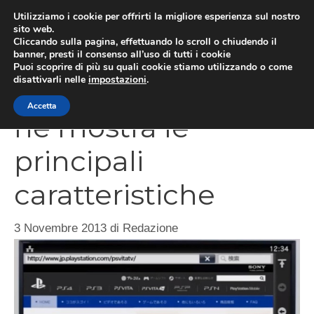
Vai
Utilizziamo i cookie per offrirti la migliore esperienza sul nostro
al
sito web.
MEN
Cliccando sulla pagina, effettuando lo scroll o chiudendo il
contenuto
banner, presti il consenso all’uso di tutti i cookie
Puoi scoprire di più su quali cookie stiamo utilizzando o come
disattivarli nelle
impostazioni
.
PSVita TV, un video
Accetta
ne mostra le
principali
caratteristiche
3 Novembre 2013
di
Redazione