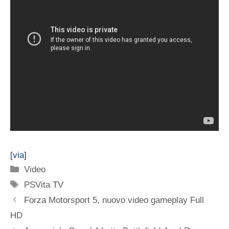
[
via
]
Categorie
Video
Tag
PSVita TV
Forza Motorsport 5, nuovo video gameplay Full
HD