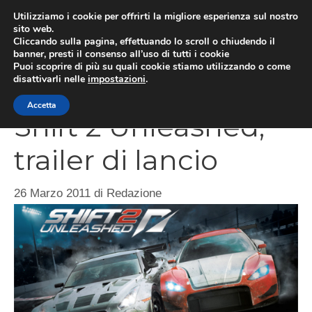
Vai
Utilizziamo i cookie per offrirti la migliore esperienza sul nostro
al
sito web.
MEN
Cliccando sulla pagina, effettuando lo scroll o chiudendo il
contenuto
banner, presti il consenso all’uso di tutti i cookie
Puoi scoprire di più su quali cookie stiamo utilizzando o come
disattivarli nelle
impostazioni
.
Need For Speed
Accetta
Shift 2 Unleashed,
trailer di lancio
26 Marzo 2011
di
Redazione