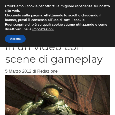
Vai
Utilizziamo i cookie per offrirti la migliore esperienza sul nostro
al
sito web.
MEN
Cliccando sulla pagina, effettuando lo scroll o chiudendo il
contenuto
banner, presti il consenso all’uso di tutti i cookie
Puoi scoprire di più su quali cookie stiamo utilizzando o come
disattivarli nelle
impostazioni
.
Halo 4, il making of
Accetta
in un video con
scene di gameplay
5 Marzo 2012
di
Redazione