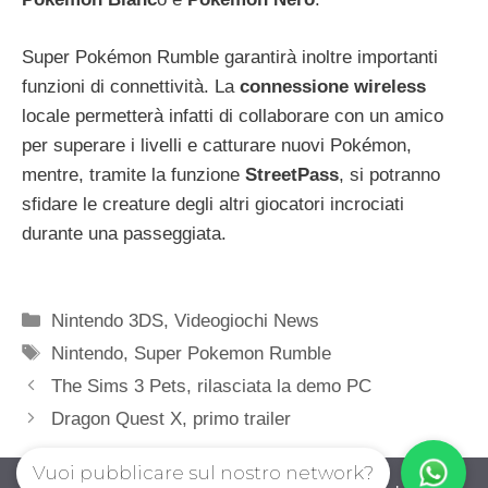
Super Pokémon Rumble garantirà inoltre importanti
funzioni di connettività. La
connessione wireless
locale permetterà infatti di collaborare con un amico
per superare i livelli e catturare nuovi Pokémon,
mentre, tramite la funzione
StreetPass
, si potranno
sfidare le creature degli altri giocatori incrociati
durante una passeggiata.
Categorie
Nintendo 3DS
,
Videogiochi News
Tag
Nintendo
,
Super Pokemon Rumble
The Sims 3 Pets, rilasciata la demo PC
Dragon Quest X, primo trailer
Vuoi pubblicare sul nostro network?