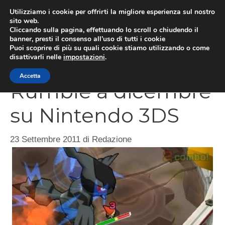
Vai
Utilizziamo i cookie per offrirti la migliore esperienza sul nostro
al
sito web.
MEN
Cliccando sulla pagina, effettuando lo scroll o chiudendo il
contenuto
banner, presti il consenso all’uso di tutti i cookie
Puoi scoprire di più su quali cookie stiamo utilizzando o come
disattivarli nelle
impostazioni
.
Super Pokémon
Accetta
Rumble a dicembre
su Nintendo 3DS
23 Settembre 2011
di
Redazione