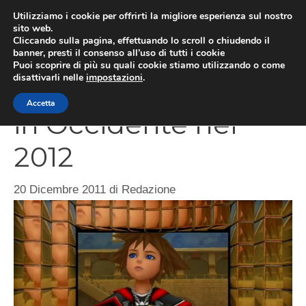
Vai
Utilizziamo i cookie per offrirti la migliore esperienza sul nostro
al
sito web.
MEN
Cliccando sulla pagina, effettuando lo scroll o chiudendo il
contenuto
banner, presti il consenso all’uso di tutti i cookie
Puoi scoprire di più su quali cookie stiamo utilizzando o come
disattivarli nelle
impostazioni
.
Kingdom Hearts 3D
Accetta
in Occidente nel
2012
20 Dicembre 2011
di
Redazione