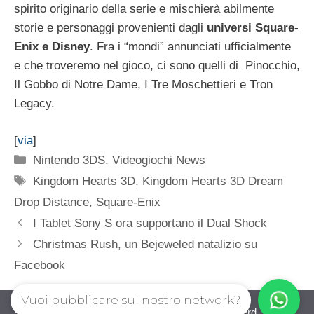
spirito originario della serie e mischierà abilmente
storie e personaggi provenienti dagli
universi Square-
Enix e Disney
. Fra i “mondi” annunciati ufficialmente
e che troveremo nel gioco, ci sono quelli di Pinocchio,
Il Gobbo di Notre Dame, I Tre Moschettieri e Tron
Legacy.
[
via
]
Categorie
Nintendo 3DS
,
Videogiochi News
Tag
Kingdom Hearts 3D
,
Kingdom Hearts 3D Dream
Drop Distance
,
Square-Enix
I Tablet Sony S ora supportano il Dual Shock
Christmas Rush, un Bejeweled natalizio su
Facebook
Vuoi pubblicare sul nostro network?
iovideogioco.com © 2026. All right reserverd.