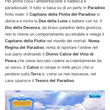
Per prima cosa l’ambientazione è fiabesca e
paradossale. Il tutto si basa su di un party in
Paradiso
finito male: il
Capitano della Flotta del Paradiso
si
ubriaca e invita la
Dea della Luna
a ballare con lui. Il
Dio della Decenza
, da bravo paladino della giustizia,
non lo ritiene un comportamento accettabile e relega il
Capitano della Flotta
nel mondo dei mortali.
Nuwa
,
Regina del Paradiso
, tenta di riportare l’ordine nel
suo party ordinando il
Divino Calice del Vino di
Pesca
che viene lasciato cadere accidentalmente da
un servo. Il
Calice
si rompe in mille pezzi che si
perdono sulla
Terra
e, come se non bastasse, nel
caos sparisce il
Tesoro del Paradiso
.