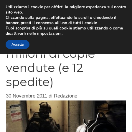
Vai
Utilizziamo i cookie per offrirti la migliore esperienza sul nostro
al
sito web.
MEN
Cliccando sulla pagina, effettuando lo scroll o chiudendo il
contenuto
banner, presti il consenso all’uso di tutti i cookie
Puoi scoprire di più su quali cookie stiamo utilizzando o come
disattivarli nelle
impostazioni
.
Battlefield 3: 8
Accetta
milioni di copie
vendute (e 12
spedite)
30 Novembre 2011
di
Redazione