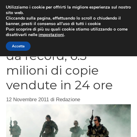
Vai
Utilizziamo i cookie per offrirti la migliore esperienza sul nostro
al
sito web.
MEN
Cliccando sulla pagina, effettuando lo scroll o chiudendo il
contenuto
banner, presti il consenso all’uso di tutti i cookie
Puoi scoprire di più su quali cookie stiamo utilizzando o come
disattivarli nelle
impostazioni
.
Modern Warfare 3
Accetta
da record, 6.5
milioni di copie
vendute in 24 ore
12 Novembre 2011
di
Redazione