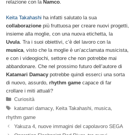
relazione con la
Namco
.
Keita Takahashi
ha infatti salutato la sua
collaborazione
più fruttuosa per creare nuovi progetti,
insieme alla moglie, con una nuova etichetta, la
Uvula
. Tra i suoi obiettivi, c’è del lavoro con la
musica
, visto che la moglie è un’acclamata musicista,
e con i videogiochi, settore che non potrebbe mai
abbandonare. Che nel prossimo futuro dell’autore di
Katamari Damacy
potrebbe quindi esserci una sorta
di nuovo, assurdo,
rhythm game
capace di far
crollare i miti attuali?
Categorie
Curiosità
Tag
katamari damacy
,
Keita Takahashi
,
musica
,
rhythm game
Yakuza 4, nuove immagini del capolavoro SEGA