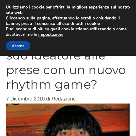
Vai
Utilizziamo i cookie per offrirti la migliore esperienza sul nostro
al
sito web.
MEN
Cliccando sulla pagina, effettuando lo scroll o chiudendo il
contenuto
banner, presti il consenso all’uso di tutti i cookie
Puoi scoprire di più su quali cookie stiamo utilizzando o come
disattivarli nelle
impostazioni
.
Katamari Damacy, il
Accetta
suo ideatore alle
prese con un nuovo
rhythm game?
7 Dicembre 2010
di
Redazione